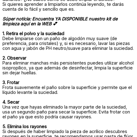
Si quieres aprender a limpiarlos continúa leyendo, te darás
cuenta de lo fácil y sencillo que es.
Súper noticia: Encuentra YA DISPONIBLE nuestro kit de
limpieza aquí en la WEB 💕
1. Retira el polvo y la suciedad
Debe limpiarse con un paño de algodón muy suave (de
preferencia, para cristales) y, si es necesario, lavar las piezas
con agua y jabón de PH neutro/suave para eliminar la suciedad.
2. Observar
Para eliminar manchas más persistentes puedes utilizar alcohol
isopropílico, ya que además de desinfectar, limpia la superficie
sin dejar huellas.
3. Frotar
Frota suavemente el paño sobre la superficie y permite que el
líquido levante la suciedad.
4. Secar
Una vez que hayas eliminado la mayor parte de la suciedad,
usa un segundo paño para secar la superficie. Evita frotar con
el paño ya que esto podría causar rayones.
5. Elimina los rayones
Si después de haber limpiado la pieza de acrílico descubres
rayones en la superficie, te recomendamos usar pasta de flúor