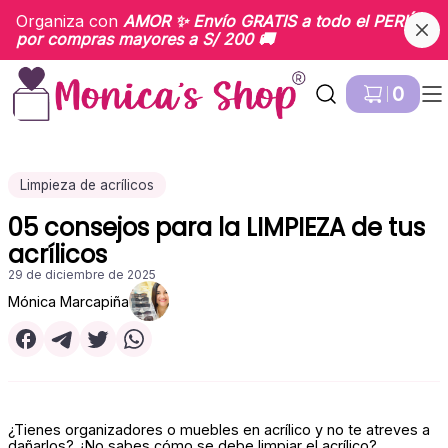
Organiza con
AMOR
✨ Envío
GRATIS
a todo el PERÚ
por compras mayores a S/ 200 🚚
Ir a Inicio
0
Limpieza de acrílicos
05 consejos para la LIMPIEZA de tus
acrílicos
29 de diciembre de 2025
Mónica Marcapiña
¿Tienes organizadores o muebles en acrílico y no te atreves a
dañarlos? ¿No sabes cómo se debe limpiar el acrílico?