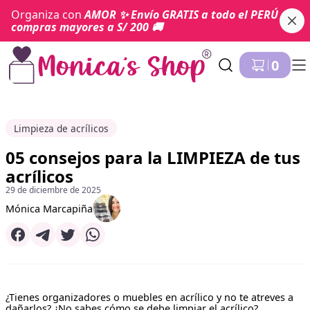
Organiza con
AMOR
✨ Envío
GRATIS
a todo el PERÚ por
compras mayores a S/ 200 🚚
Ir a Inicio
0
Limpieza de acrílicos
05 consejos para la LIMPIEZA de tus
acrílicos
29 de diciembre de 2025
Mónica Marcapiña
¿Tienes organizadores o muebles en acrílico y no te atreves a
dañarlos? ¿No sabes cómo se debe limpiar el acrílico?