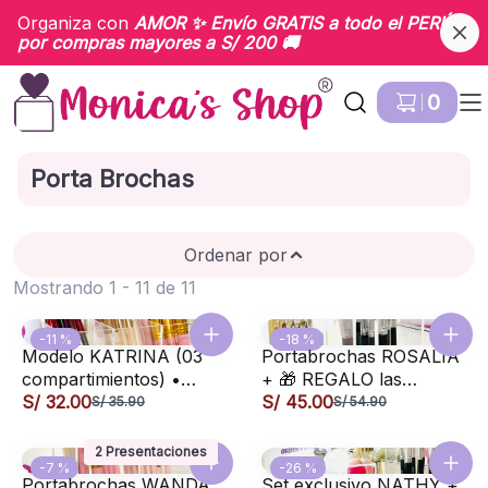
Organiza con
AMOR
✨ Envío
GRATIS
a todo el PERÚ
por compras mayores a S/ 200 🚚
Ir a Inicio
0
Porta Brochas
Ordenar por
Mostrando 1 - 11 de 11
-11 %
-18 %
Modelo KATRINA (03
Portabrochas ROSALIA
compartimientos) •
+ 🎁 REGALO las
organizador acrílico
S/ 32.00
perlitas • Soporte
S/ 45.00
S/ 35.90
S/ 54.90
para lápices, brochas,
organizador para
labiales, peines
brochas de maquillaje
2 Presentaciones
-7 %
-26 %
Portabrochas WANDA
Set exclusivo NATHY +