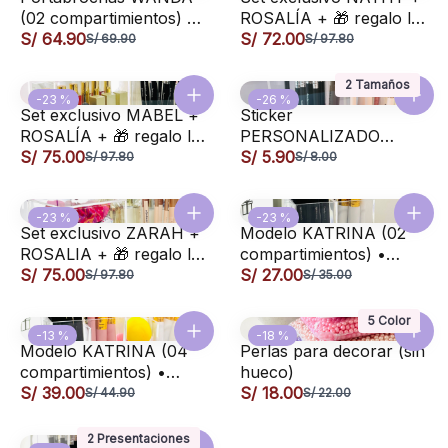
(02 compartimientos) •
ROSALÍA + 🎁 regalo las
Soporte organizador
S/ 64.90
perlitas
S/ 72.00
S/ 69.90
S/ 97.80
para brochas de
maquillaje
2 Tamaños
-23 %
-26 %
Set exclusivo MABEL +
Sticker
ROSALÍA + 🎁 regalo las
PERSONALIZADO
perlitas
S/ 75.00
nombre/apodo/palabras
S/ 5.90
S/ 97.80
S/ 8.00
/profesión • vinil
adhesivo
-23 %
-23 %
Set exclusivo ZARAH +
Modelo KATRINA (02
ROSALIA + 🎁 regalo las
compartimientos) •
perlitas
S/ 75.00
organizador acrílico
S/ 27.00
S/ 97.80
S/ 35.00
para lápices, brochas,
labiales
5 Color
-13 %
-18 %
Modelo KATRINA (04
Perlas para decorar (sin
compartimientos) •
hueco)
organizador acrílico
S/ 39.00
S/ 18.00
S/ 44.90
S/ 22.00
para lápices, brochas,
labiales
2 Presentaciones