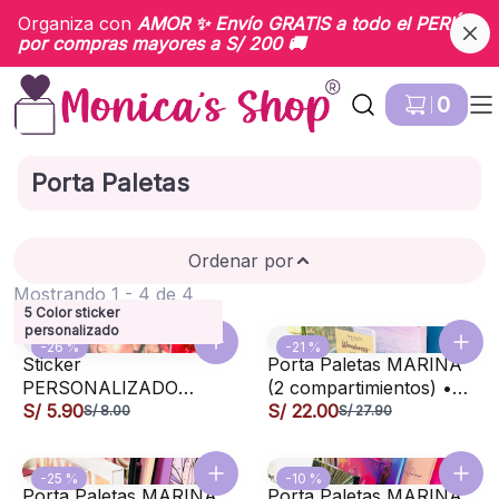
Organiza con
AMOR
✨ Envío
GRATIS
a todo el PERÚ
por compras mayores a S/ 200 🚚
Ir a Inicio
0
Porta Paletas
Ordenar por
Mostrando 1 - 4 de 4
5 Color sticker
personalizado
-26 %
-21 %
Sticker
Porta Paletas MARINA
PERSONALIZADO
(2 compartimientos) •
nombre/apodo/palabras
S/ 5.90
organizador acrílico
S/ 22.00
S/ 8.00
S/ 27.90
/profesión • vinil
para paletas de sombras
adhesivo
maquillaje
-25 %
-10 %
Porta Paletas MARINA
Porta Paletas MARINA