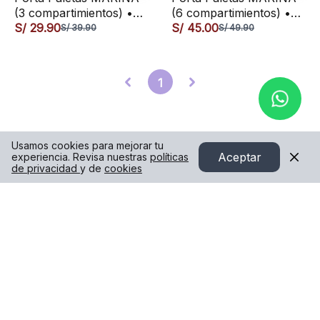
(3 compartimientos) •
(6 compartimientos) •
organizador acrílico
S/ 29.90
organizador acrílico
S/ 45.00
S/ 39.90
S/ 49.90
para paletas de sombras
para paletas de sombras
maquillaje
maquillaje
1
Usamos cookies para mejorar tu
Aceptar
experiencia. Revisa nuestras
políticas
de privacidad
y de
cookies